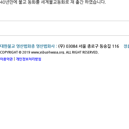
40년만에 불교 동화를 세계불교동화로 재 출간 하였습니다.
대한불교 영산법화종 영산법화사 :
(우) 03084 서울 종로구 동숭길 116
장
COPYRIGHT © 2019 www.ysbuphwasa.org. ALL RIGHT RESERVED.
|
이용약관
개인정보처리방침