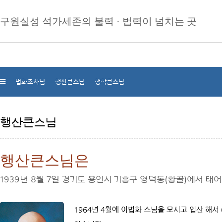
구원실성 석가세존의 불력 · 법력이 넘치는 곳
법화조사님
행산큰스님
행학큰스님
행산큰스님
행산큰스님은
1939년 8월 7일 경기도 용인시 기흥구 영덕동(황골)에서 
1964년 4월에 이법화 스님을 모시고 입산 해서